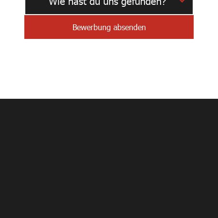
Wie hast du uns gefunden?
Hinweis zum
Datenschutz
Hermann Spengler GmbH & Co. KG
Datenschutz
Impressum
Cookieeinstellungen
Mitarbeitergewinnung mit